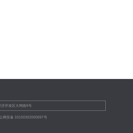
市黄岩经济开发区大闸路9号
公网安备 33100302000697号