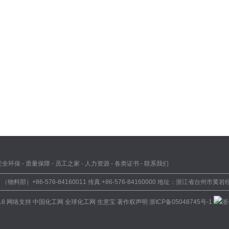
安全环保
-
质量保障
-
员工之家
-
人力资源
-
各类证书
-
联系我们
08 （物料部）+86-576-84160011 传真:+86-576-84160000 地址：浙江省台州
18 网络支持
中国化工网
全球化工网
生意宝
著作权声明
浙ICP备05048745号-1
浙