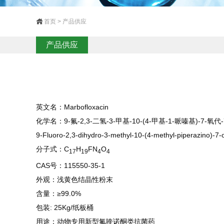
首页 > 产品供应
产品供应
英文名：Marbofloxacin
化学名：9-氟-2,3-二氢-3-甲基-10-(4-甲基-1-哌嗪基)-7-氧代-7H
9-Fluoro-2,3-dihydro-3-methyl-10-(4-methyl-piperazino)-7-o
分子式：C
H
FN
O
17
19
4
4
CAS号：115550-35-1
外观：浅黄色结晶性粉末
含量：≥99.0%
包装: 25Kg/纸板桶
用途：动物专用新型氟喹诺酮类抗菌药