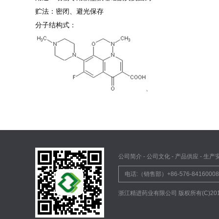
贮法：密闭、避光保存
分子结构式：
公司简介
-
公司文化
-
产品供应
-
生产
电话:（销售部）+86-576-841600
浙江精进药业有限公司
版权所有(C)20